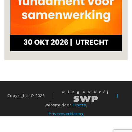
Copyrights © 2026
|
|
website door
Fronta
.
Privacyverklaring