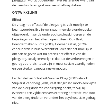
pleeggezin wordt opgenomen. Het resterende kwart van
de pleegkinderen gaat naar een (halfway) tehuis.
ONTWIKKELING
Effect
De vraag hoe effectief de pleegzorg is, valt moeilijk te
beantwoorden. Er zijn weliswaar meerdere onderzoeken
uitgevoerd, maar de onderzochte pleegkinderen en de
bepalingen van het effect lopen uiteen. Ook Baat,
Boendermaker & Pots (2009), Goemans et.al., (2020)
concluderen in hun overzichtsstudies dat het moeilijk is
om aan te geven wat nu precies het effect is van de
pleegzorg. De algemene lijn is dat dat de verbeteringen in
gedrag vooral zichtbaar zijn in meer sociale vaardigheden
en een sterker aanpassingsvermogen.
Eerder stelden Scholte & Van der Ploeg (2002) alsook
Strijker & Zandberg (2001) vast dat grosso modo een vijfde
van de pleegkinderen vooruitgang boekt, terwijl bij
eveneens een vijfde een verslechtering optreedt. Van 60%
van de pleegkinderen verandert het psychosociale gedrag
niet.