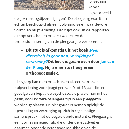
bijgedaan
(door
bijvoorbeeld
de gezinsvoogdijverenigingen). De pleegzorg wordt nu
echter beschouwd als een volwaardige en waardevolle
vorm van hulpverlening. Dat blijkt ook uit de rapporten
die zijn verschenen om de kwaliteit en de
professionalisering van de pleegzorg te verbeteren.
Dit stuk is afkomstig uit het boek
Meer
diversiteit in gezinnen: verrijking of
verarming?
Dit boek is geschreven door
Jan van
der Ploeg
. Hij is emeritus hoogleraar
orthopedagogiek.
Pleegzorg kan men omschrijven als een vorm van
hulpverlening voor jeugdigen van 0 tot 18 jaar die ten
gevolge van bepaalde psychosociale problemen in het
gezin, voor kortere of langere tijd in een pleeggezin
worden geplaatst. De pleegouders nemen tijdelijk de
opvoeding en verzorging op zich in regelmatige
samenspraak met de begeleidende instantie. Pleegzorg is
een vorm van jeugdhulp die onder de Jeugdwet en
daarmee onder de verantwoordelijkheid van de