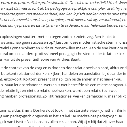
vorm van protocollaire professionaliteit. Ons nieuwe redactielid Henk Wev
wijst dat met kracht af. De pedagogische praktijk is complex, stelt hij, nie
moderne geest van maakbaarheid, dan kan logisch denken ons de oplossin
, net als zoveel in ons leven, complex, onaf, divers, rafelig, veranderend, en
heid kun je proberen uit te lijnen en te ordenen, maar helemaal beheersen i
plossingen sputtert meteen tegen zodra ik zoiets zeg. Ben ik niet te
e wetenschap geen successen op? Juist om deze modernistische stem in onsz
tielid Lynne Wolbert en ik dit nummer willen maken. Aan de ene kant om ni
oral om een andere professioneel-pedagogische stem luider te laten klinke
en vanuit de presentietheorie van Andries Baart.
t de context van de zorg en is door en door relationeel van aard, aldus And
Dat betekent relationeel denken, kijken, handelen en aansluiten bij de ander in
nt, enzovoort. Kortom: present of nabij zijn bij de ander, in het hier-en-nu,
n. Maar let op: relationeel werken is niet hetzelfde als een relatie aangaan. 
de relatie ligt en niet op relationeel werken, wordt een relatie toch weer
g hebben professionals. Zo lijkt relationeel werken gemakkelijk, maar blijkt
kennis, aldus Emma Donkersloot (ook in het startinterview), Jonathan Brin
ing van pedagogisch ongemak in het artikel ‘De machteloze pedagoog?’ De
k van Lisette Bastiaansen vullen elkaar aan. Wij zij n blij dat zij over haar