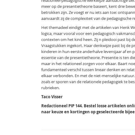
relationeel-pedagogische werkwijze ‘aandachtige betro
meer op de presentietheorie baseert, kent drie bewegin
betrokken zijn. Ze voegt er nu iets aan toe: ontsp
aanvaardt zij de complexiteit van de pedagogische rea
Het themadeel eindigt met de artikelen van Henk We
logica, maar vooral voor een pedagogisch vakmansch
contexten om het kind heen. Zij n pleidooi past bij d
Vraagstukken ingekort. Haar denkwijze past bij de pre
kinderen in hun eerste anderhalve levensjaar af en 
essentie van de presentietheorie. Presentie is ten d
maar in het relationeel zorgen voor elkaar. Baart n
fundamenteel verschil tussen lineair denken en rel
elkaar verbonden. En met de niet-menselijke natuur
zoals er sporen van de relationele pedagogiek te bes
rubrieken.
Taco Visser
Redactioneel PIP 144. Bestel losse artikelen onl
naar keuze en kortingen op geselecteerde bij