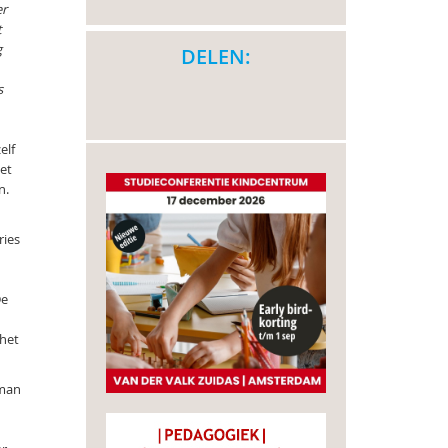
er
t
g
DELEN:
s
elf
et
n.
ries
De
 het
kman