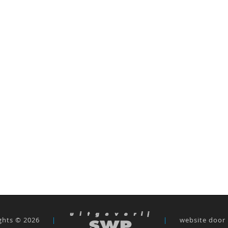
ghts © 2026
|
|
website door