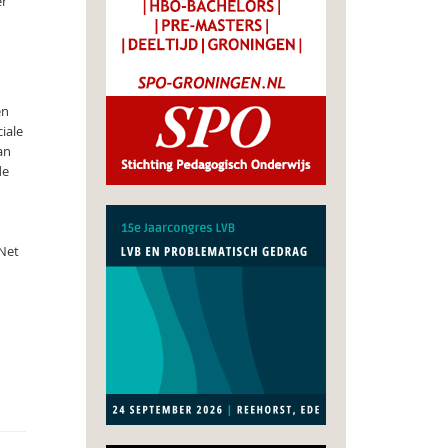
er
en
iale
an
de
 Net