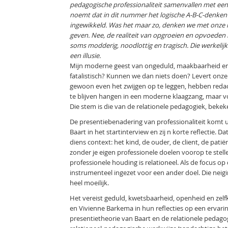
pedagogische professionaliteit samenvallen met een 
noemt dat in dit nummer het logische A-B-C-denken en 
ingewikkeld. Was het maar zo, denken we met onze 
geven. Nee, de realiteit van opgroeien en opvoeden is
soms modderig, noodlottig en tragisch. Die werkelijk
een illusie.
Mijn moderne geest van ongeduld, maakbaarheid en o
fatalistisch? Kunnen we dan niets doen? Levert onz
gewoon even het zwijgen op te leggen, hebben redac
te blijven hangen in een moderne klaagzang, maar vo
Die stem is die van de relationele pedagogiek, bekek
De presentiebenadering van professionaliteit komt ui
Baart in het startinterview en zij n korte reflectie. 
diens context: het kind, de ouder, de client, de patië
zonder je eigen professionele doelen voorop te stelle
professionele houding is relationeel. Als de focus op 
instrumenteel ingezet voor een ander doel. Die neigin
heel moeilijk.
Het vereist geduld, kwetsbaarheid, openheid en zelf
en Vivienne Barkema in hun reflecties op een ervar
presentietheorie van Baart en de relationele pedagogie