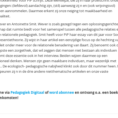
kkenheid’ voor PiP schrijft. Deze werkwijze, die zij in haar proefschrift ond
gen: (liefdevol) aandachtig zijn, (stil) aanwezig zij n en (ook wrijvingsvol)
annen aanrommelen. Daarmee erkent zij onze neiging tot maakbaarheid en
liteit.
ver en Antoinette Smit. Wever is zoals gezegd tegen een oplossingsgerichte
ap dat ruimte biedt voor het samenspel tussen alle pedagogische relaties 
e relationele pedagogiek. Smit heeft voor PiP haar essay van dit jaar voor Soc
sentietheorie. Zij wijst in haar artikel een eenzijdige focus op de hechting v
pleit onder meer voor de relationele benadering van Baart. Zij benoemt ook 
iepste een zorgethiek, dat wil zeggen dat mensen niet bestaan als individuen
oemt deze essentie ook in het interview. Beiden wijzen daarmee op een
ationeel denken. Mensen zijn geen maakbare individuen, maar wezenlijk met
… De ecologisch- pedagogische nabijheid klinkt ook door dit nummer heen.
peuren zij n in de drie andere nietthematische artikelen en onze vaste
ine via
Pedagogiek Digitaal
of
word abonnee
en ontvang o.a. een boek
eenkomsten!