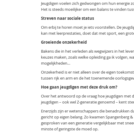
Jeugdigen voelen zich gedwongen om hun energie zo e
Het is steeds moeilijker om een balans te vinden tus
Streven naar sociale status
Om erbij te horen moet je iets voorstellen. De jeug
kan met leerprestaties, doet dat met sport, een grot
Groeiende onzekerheid
Bakens die in het verleden als wegwijzers in het lev
keuzes maken, zoals welke opleiding ga ik volgen, wa
mogelijkheden…
Onzekerheid is er niet alleen over de eigen toekomst
tussen rijk en arm en de het toenemende oorlogsge
Hoe gaan jeugdigen met deze druk om?
Over het antwoord op de vraag hoe jeugdigen met d
jeugdigen – ook wel Z-generatie genoemd – kent ste
Enerzijds zijn er wetenschappers die benadrukken da
gericht op eigen belang. Zo kwamen Spangenberg & La
gesproken van een generatie vergelijkbaar met snee
minste of geringste de moed op.