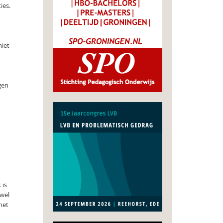
ies.
niet
gen
 is
 wel
het