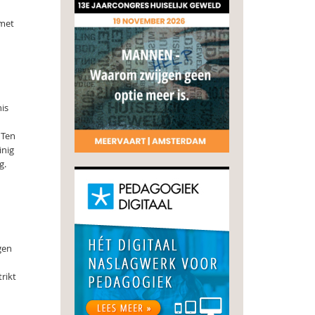
 met
nis
 Ten
inig
g.
gen
rikt