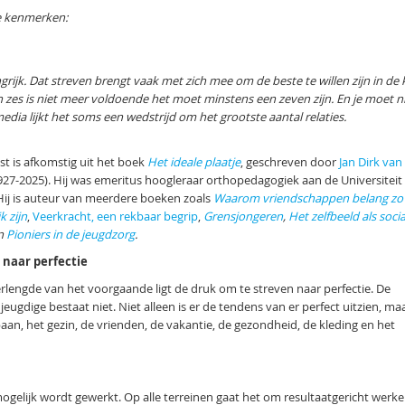
e kenmerken:
rijk. Dat streven brengt vaak met zich mee om de beste te willen zijn in de 
n zes is niet meer voldoende het moet minstens een zeven zijn. En je moet n
edia lijkt het soms een wedstrijd om het grootste aantal relaties.
st is afkomstig uit het boek
Het ideale plaatje
, geschreven door
Jan Dirk van
927-2025). Hij was emeritus hoogleraar orthopedagogiek aan de Universiteit
Hij is auteur van meerdere boeken zoals
Waarom vriendschappen belang zo
k zijn
,
Veerkracht, een rekbaar begrip
,
Grensjongeren
,
Het zelfbeeld als socia
n
Pioniers in de jeugdzorg
.
 naar perfectie
erlengde van het voorgaande ligt de druk om te streven naar perfectie. De
 jeugdige bestaat niet. Niet alleen is er de tendens van er perfect uitzien, ma
aan, het gezin, de vrienden, de vakantie, de gezondheid, de kleding en het
mogelijk wordt gewerkt. Op alle terreinen gaat het om resultaatgericht werke