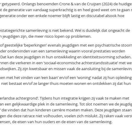
ver getypeerd. Onlangs benoemden Crone & van de Cruijsen (2024) de huidige
n dat de generatie van vandaag superkrachtig is en heel goed weet om te gaan
eneratie onder een enkele noemer blijft lastig en discutabel alsook hoe
tatiegerichte samenleving is niet bekend. Wel is duidelijk dat ongeacht de
 jeugdigen zijn, die meer risico lopen op problemen.
/of geestelijke ‘beperkingen’ evenals jeugdigen met een psychiatrische stoor
nder ondervinden van een samenleving waarin vooral prestaties worden
 Dat kan deze jeugdigen in hun ontwikkeling en identiteitsvorming schaden.
nnen die verkeren in een ‘sociaal-economische achterstandssituatie’ met we
swijken. Zij zijn kwetsbaar en missen vaak de aansluiting bij de samenlevin
n met het vinden van ‘een baan’ en/of een ‘woning’ nadat zij hun opleiding
 niet bestaat en/of ze langer thuis moeten wonen en ontdekken zij dat hun
rlandse achtergrond’. Tijdens hun integratie krijgen zij vaak te maken met
an een gelijkwaardige plek in de samenleving. Tot slot noemen we de jeugdi
s’ die vinden dat hun kinderen carrière moeten maken. Deze jeugdigen staan
 die deze ratrace niet volhouden, voelen zich mislukt. Zij raken vaak verst
ensen, de eisen van hun ouders en de eisen van de samenleving.