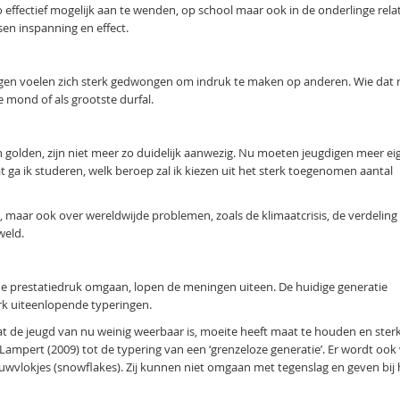
ffectief mogelijk aan te wenden, op school maar ook in de onderlinge relat
sen inspanning en effect.
digen voelen zich sterk gedwongen om indruk te maken op anderen. Wie dat 
e mond of als grootste durfal.
en golden, zijn niet meer zo duidelijk aanwezig. Nu moeten jeugdigen meer ei
t ga ik studeren, welk beroep zal ik kiezen uit het sterk toegenomen aantal
, maar ook over wereldwijde problemen, zoals de klimaatcrisis, de verdeling
weld.
e prestatiedruk omgaan, lopen de meningen uiteen. De huidige generatie
rk uiteenlopende typeringen.
t de jeugd van nu weinig weerbaar is, moeite heeft maat te houden en sterk
mpert (2009) tot de typering van een ‘grenzeloze generatie’. Er wordt ook
uwvlokjes (snowflakes). Zij kunnen niet omgaan met tegenslag en geven bij 