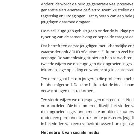
Anderzijds wordt de huidige generatie veel positie
generatie als ‘Generatie Zelfvertrouwen’. Zij stelle
tegenslag en uitdagingen. Het typeren van een hele g
jeugdigen daarmee omgaan.
Hoeveel jeugdigen gebukt gaan onder de huidige pres
typering van de samenleving er bepaalde categorieën
Dat betreft ten eerste jeugdigen met lichamelijke en
waaronder ook ADHD of autisme. Zij kunnen veel hi
verlangd De samenleving zit niet op hen te wachten.
tweede wijzen we op jeugdigen die opgroeien in gezi
inkomen, lage opleiding en woonachtig in achterstand
Ten derde gaat het om jongeren die problemen hebbe
hebben afgerond. Dan kan blijken dat de ideale baan
verwachtingen niet uitkomen.
Ten vierde wijzen we op jeugdigen met een ‘niet-Nede
vooroordelen. Die belemmeren dikwijls het vinden v
die opgroeien in gezinnen met ‘te ambitieuze ouder
onder een permanente druk om te presteren. Jeugdigen
in het vinden van een evenwicht tussen hun eigen w
Het gebruik van sociale media