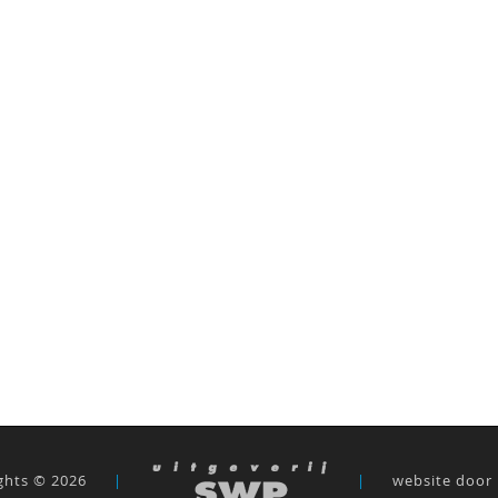
ghts © 2026
|
|
website door