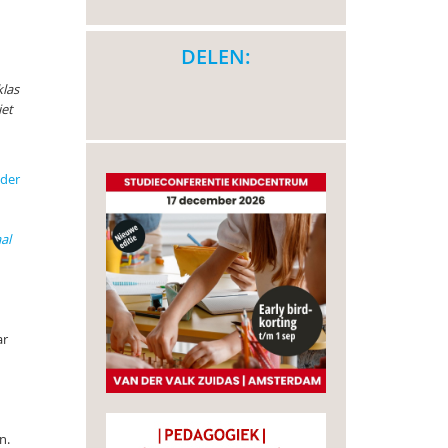
DELEN:
klas
iet
 der
al
ar
n.