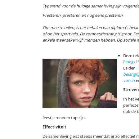
Typerend voor de huidige samenleving zijn volgend
Presteren, presteren en nog eens presteren
Om mee te tellen, is het behalen van diploma’s belang
of op het sportveld. De competitiedrang is groot. Ee
enkele maar zeker vijf vrienden hebben. Op sociale m
Deze tek
Ploeg
(1
Leiden. 
belangrij
vaccin
e
Streven
In het v
perfecte
ook de b
feestje moeten top zijn.
Effectiviteit
De samenleving eist steeds meer dat er zo effectief 