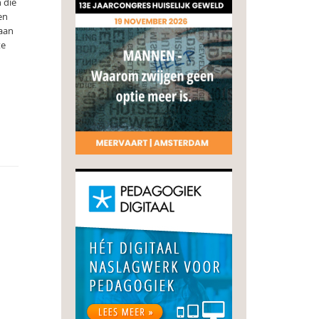
 die
en
daan
te