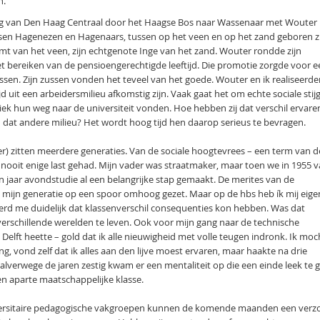
n.
ng van Den Haag Centraal door het Haagse Bos naar Wassenaar met Wouter 
sen Hagenezen en Hagenaars, tussen op het veen en op het zand geboren zi
omt van het veen, zijn echtgenote Inge van het zand. Wouter rondde zijn
 het bereiken van de pensioengerechtigde leeftijd. Die promotie zorgde voor 
zussen. Zijn zussen vonden het teveel van het goede. Wouter en ik realiseerd
 uit een arbeidersmilieu afkomstig zijn. Vaak gaat het om echte sociale stij
ek hun weg naar de universiteit vonden. Hoe hebben zij dat verschil ervare
 dat andere milieu? Het wordt hoog tijd hen daarop serieus te bevragen.
) zitten meerdere generaties. Van de sociale hoogtevrees – een term van d
ik nooit enige last gehad. Mijn vader was straatmaker, maar toen we in 1955 
n jaar avondstudie al een belangrijke stap gemaakt. De merites van de
 mijn generatie op een spoor omhoog gezet. Maar op de hbs heb ík mij eigen
werd me duidelijk dat klassenverschil consequenties kon hebben. Was dat
n verschillende werelden te leven. Ook voor mijn gang naar de technische
 Delft heette – gold dat ik alle nieuwigheid met volle teugen indronk. Ik moc
g, vond zelf dat ik alles aan den lijve moest ervaren, maar haakte na drie
alverwege de jaren zestig kwam er een mentaliteit op die een einde leek te 
n aparte maatschappelijke klasse.
versitaire pedagogische vakgroepen kunnen de komende maanden een verz