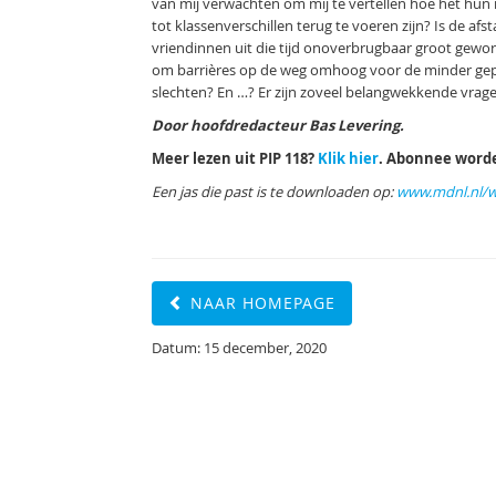
van mij verwachten om mij te vertellen hoe het hun
tot klassenverschillen terug te voeren zijn? Is de a
vriendinnen uit die tijd onoverbrugbaar groot gewor
om barrières op de weg omhoog voor de minder gepri
slechten? En …? Er zijn zoveel belangwekkende vragen
Door hoofdredacteur Bas Levering.
Meer lezen uit PIP 118?
Klik hier
. Abonnee wor
Een jas die past is te downloaden op:
www.mdnl.nl/w
NAAR HOMEPAGE
Datum: 15 december, 2020