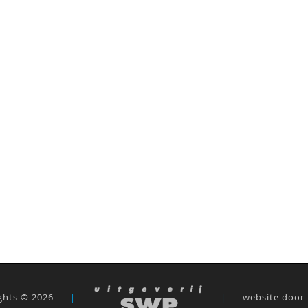
ghts © 2026
|
|
website door