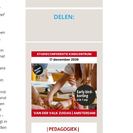
eef
DELEN:
oen
,
 in
het
aire
in
unst
unst
ien
t
D –
t in
llen