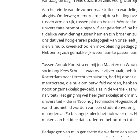
vandaag de dag in vele opzichten zelfs veel groter zij
Aan het einde van de zomer maakte ik een wandeli
als gids. Onderweg memoreerde hij de scheiding tus
tussen arm en rijk, tussen plat en bekakt. Wouter k
universitaire promotie bijna vijf jaar geleden af, na
tijdelijke verwijdering tussen hem en zijn broer en 
ons dat veel hoogleraren pedagogiek van onze leeftijd
die via mulo, kweekschool en mo-opleiding pedagogi
Hebben zij zich gemakkelijk weten aan te passen aan
Tussen Anouk Kootstra en mij (en Maarten en Wouter
socioloog Kees Schuijt – waarover zij verhaalt, heb 
Rotterdam naar Utrecht verhuisden, had hij door tie
meritocratie, die nu alom betwijfeld worden, hebben
nooit ongemakkelijk gevoeld. Pas in de vierde klas 
naïviteit? Het ging mij wel heel gemakkelijk af om i
universiteit – die in 1965 nog Technische Hogeschool
van thuis niet lid worden van een studentenverenigin
maanden af. Zo belangrijk bleek het ook weer niet. H
maken aan het idee dat studenten behoorden tot ee
Pedagogen van mijn generatie die werkten aan uni