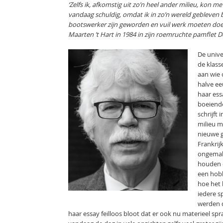
‘Zelfs ik, afkomstig uit zo’n heel ander milieu, kon 
vandaag schuldig, omdat ik in zo’n wereld gebleven be
bootswerker zijn geworden en vuil werk moeten doen
Maarten ’t Hart in 1984 in zijn roemruchte pamflet D
De unive
de klass
aan wie 
halve ee
haar ess
boeiende
schrijft
milieu m
nieuwe g
Frankrij
ongemakk
houden e
een hobb
hoe het 
iedere s
werden d
haar essay feilloos bloot dat er ook nu materieel sp