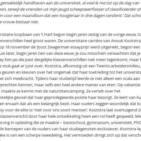
me gemakkelijk handhaven aan de universiteit, al voel ik me tot op de dag van
n, terwijl de vrienden uit mijn jeugd scheepswerflasser of classificeerder of
 voor een maandloon dat een hoogleraar in drie dagen verdient.’ Dat schr
e vrouw bestaat niet.
rsitaire loopbaan van ‘t Hart begon begin jaren zestig van de vorige eeuw, t
enverschillen heel groot waren. De universitaire carrière van Anouk Kootstra
op 18 november de ‘Joost Zwagerman essayprijs’ werd uitgereikt, begon een
uw later, begin jaren tien van deze eeuw. Je zou misschien verwachten dat je
ay Een jas die past dergelijke klassenverschillen niet meer tegenkomt, maar 
 stuk gaat er juist over. Kootstra, afkomstig uit een Twents arbeidersmilieu,
 in geuren en kleuren over het ongemak dat haar toetreding tot het universit
et zich meebracht. Tijdens haar studietijd leerde ze niet alleen een scala aan
erechten kennen, maar zelfs een heel andere manier van eten. Op vakantie 
k maakte ze kennis met de naturistencamping. Ze vertelt over het
elijke gevoel dat haar geprivilegieerde positie haar bezorgt. Ze leert van k
n ervaart dat als een belangrijk bezit. Haar ouders zeggen woordelijk dat k
y voor de elite is: ‘niet voor ons soort mensen’. Kootstra laat overtuigend z
klassenverschil door haar hele ontwikkeling heen een rol heeft gespeeld. Me
prong in opleiding die ze maakte – basisschool, gymnasium, universiteit, Ph
e beroepen van de ouders van haar studiegenoten exclusiever. Kootstra leg
rake is van een scherpe tweedeling. Het vermoeden dringt zich op dat verschi