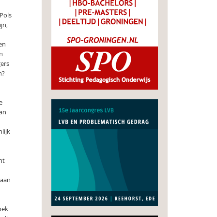
Pols
jn,
een
en
gers
n?
e
van
lijk
ht
gaan
oek