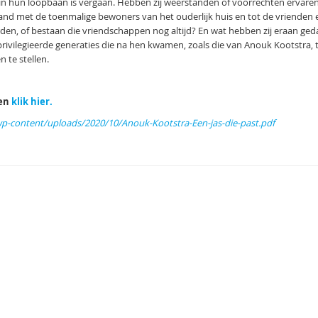
 in hun loopbaan is vergaan. Hebben zij weerstanden of voorrechten ervaren
fstand met de toenmalige bewoners van het ouderlijk huis en tot de vrienden 
den, of bestaan die vriendschappen nog altijd? En wat hebben zij eraan ge
vilegieerde generaties die na hen kwamen, zoals die van Anouk Kootstra, 
 te stellen.
den
klik hier.
p-content/uploads/2020/10/Anouk-Kootstra-Een-jas-die-past.pdf